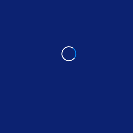
About Author
Sed ut perspiciatis unde omnis iste natus err sit
voluptatem accusantium dolore mo uelau dantium
totam rem aperiam eaque ipsa quae ab illo inven.
Categories