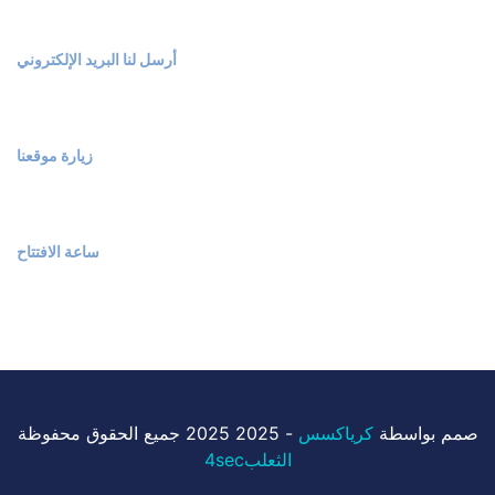
info@fox4sec.com
أرسل لنا البريد الإلكتروني
93 شارع 9، مدينة مرسى علم
زيارة موقعنا
السبت – الخميس 9 صباحاً – 5 مساءً
ساعة الافتتاح
صمم بواسطة
كرياكسس
- 2025 2025 جميع الحقوق محفوظة
الثعلب4sec