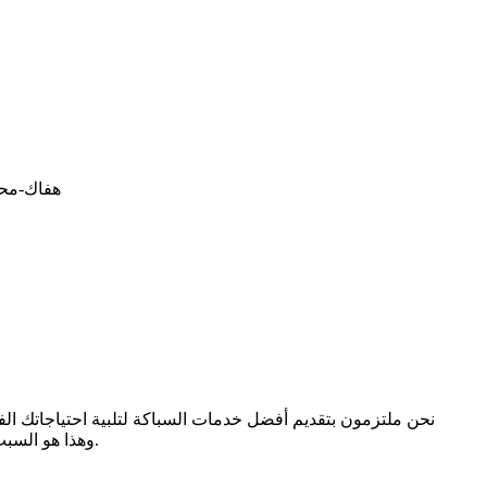
نحن ملتزمون بتقديم أفضل خدمات السباكة لتلبية احتياجاتك ال
وهذا هو السبب في أننا نذهب إلى أبعد الحدود لتقديم خدمة استثنائية تفوق توقعاتك.