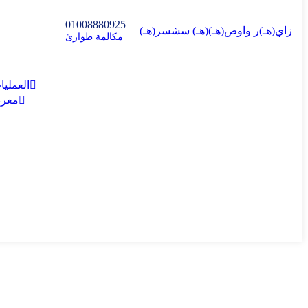
01008880925
زاي
(هـ)
ر
واو
ص
(هـ)
(هـ)
س
ش
س
ر
(هـ)
مكالمة طوارئ
العمليا
معر