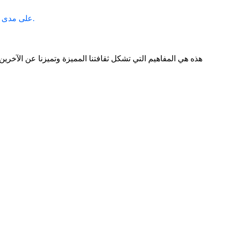
على مدى السنوات ال 35 الماضية حققنا تأثير قوي ولدينا طريق طويل لنقطعه.
هذه هي المفاهيم التي تشكل ثقافتنا المميزة وتميزنا عن الآخرين.