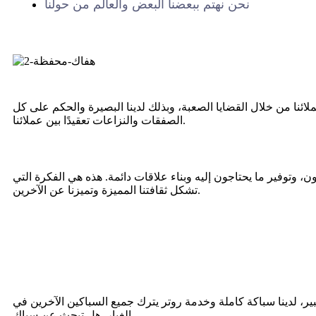
نحن نهتم ببعضنا البعض والعالم من حولنا
خلال القضايا الصعبة، وبذلك لدينا البصيرة والحكم على كل situa-tion. تخلق أساليبنا المبتكرة حلولًا أصلية لأكثر
الصفقات والنزاعات تعقيدًا بين عملائنا.
ون، وتوفير ما يحتاجون إليه وبناء علاقات دائمة. هذه هي الفكرة التي
تشكل ثقافتنا المميزة وتميزنا عن الآخرين.
، لدينا سباكة كاملة وخدمة روتر يترك جميع السباكين الآخرين في
الغبار. هل تبحث عن سباك