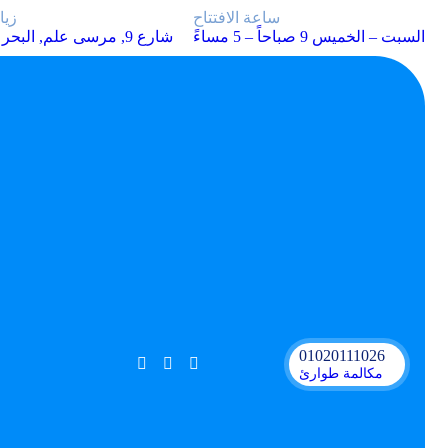
ساعة الافتتاح
زيا
السبت – الخميس 9 صباحاً – 5 مساءً
93 شارع 9, مرسى علم, البحر الأحمر
01020111026
مكالمة طوارئ